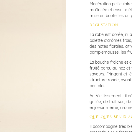
Macération pelliculair
maîtrisée et ensuite é
mise en bouteilles au 
DÉGUSTATION
La robe est dorée, nu
palette d'arômes frais
des notes florales, cit
pamplemousse, les frui
La bouche fraîche et c
fruité perçu au nez et
saveurs. Fringant et l
structure ronde, avant
bon aloi.
Au Vieillissement : i
grillée, de fruit sec, 
enjôleur même, arômes
QUELQUES BEAUX 
Il accompagne très bie