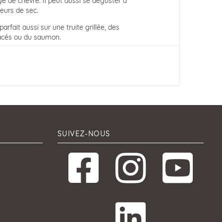
e de chèvre. Il peut aussi se déguster à
teurs de sec.
rfait aussi sur une truite grillée, des
tacés ou du saumon.
SUIVEZ-NOUS