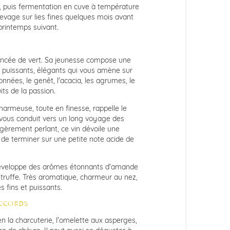
e, puis fermentation en cuve à température
levage sur lies fines quelques mois avant
printemps suivant.
ancée de vert. Sa jeunesse compose une
, puissants, élégants qui vous amène sur
ronnées, le genêt, l'acacia, les agrumes, le
ts de la passion.
harmeuse, toute en finesse, rappelle le
 vous conduit vers un long voyage des
égèrement perlant, ce vin dévoile une
 de terminer sur une petite note acide de
l développe des arômes étonnants d'amande
de truffe. Très aromatique, charmeur au nez,
 fins et puissants.
ACCORDS
n la charcuterie, l'omelette aux asperges,