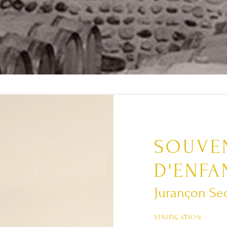
SOUVE
D'ENFA
Jurançon Se
VINIFICATION