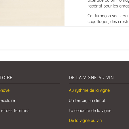
piperade ou un fromag
l'apéritif pour les ama
Ce Jurançon sec sera pa
coquillages, des crus
TOIRE
DE LA VIGNE AU VIN
enave
Au rythme de la vigne
séculaire
Un terroir, un climat
 et des femmes
La conduite de la vigne
De la vigne au vin