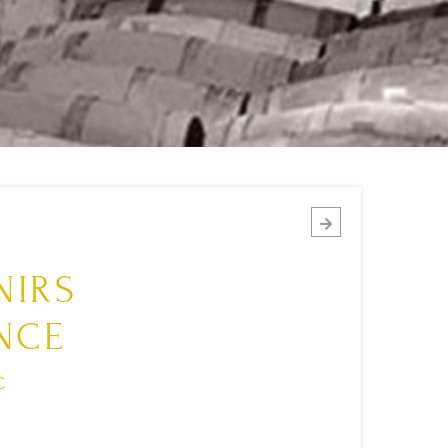
NIRS
NCE
c