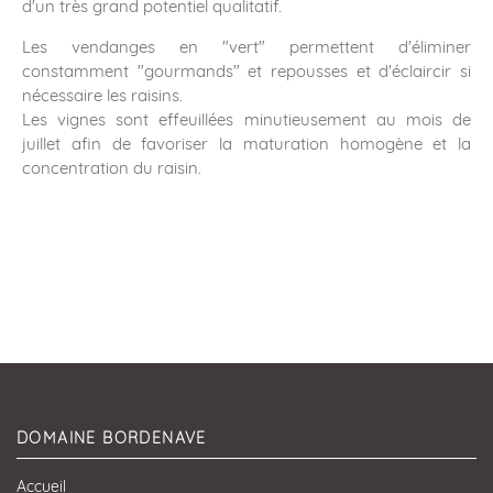
d'un très grand potentiel qualitatif.
Les vendanges en "vert" permettent d'éliminer
constamment "gourmands" et repousses et d'éclaircir si
nécessaire les raisins.
Les vignes sont effeuillées minutieusement au mois de
juillet afin de favoriser la maturation homogène et la
concentration du raisin.
DOMAINE BORDENAVE
Accueil