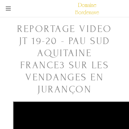
REPORTAGE VIDEO
JT 19-20 - PAU SUD
AQUITAINE
FRANCE3 SUR LES
VENDANGES EN
JURANÇON